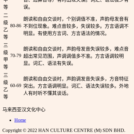
等
误。
二
朗读和自由交谈时，个别调值不准，声韵母发音有
级
80-86
不到位现象。难点音较多，失误较多。方言语调不
乙
明显。有使用方言词、方言语法的情况。
等
三
朗读和自由交谈时，声韵母发音失误较多，难点音
级
70-79
超出常见范围，声调调值多不准。方言语调较明
甲
显。词汇、语法有失误。
等
三
朗读和自由交谈时，声韵调发音失误多，方音特征
级
60-69
突出。方言语调明显。词汇、语法失误较多。外地
乙
人有时听不懂其谈话。
等
马来西亚汉文化中心
Home
Copyright © 2022 HAN CULTURE CENTRE (M) SDN BHD.