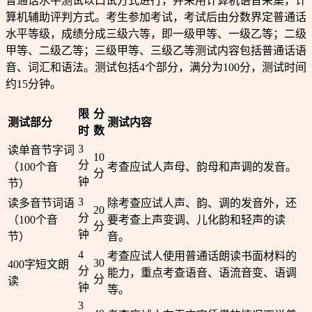
普通话水平测试以口试方式进行，并采用计算机语音采集，计
算机辅助评判方式。考生参加考试，考试后由分数界定普通话
水平等级，成绩分成三级六等，即一级甲等、一级乙等；二级
甲等、二级乙等；三级甲等、三级乙等测试内容包括普通话语
音、词汇和语法。测试包括4个部分，满分为100分，测试时间
约15分钟。
限
分
测试部分
测试内容
时
数
3
读单音节字词
10
分
（100个音
考查应试人声母、韵母和声调的发音。
分
钟
节）
3
读多音节词语
除考查应试人声、韵、调的发音外，还
20
分
（100个音
要考查上声变调、儿化韵和轻声的读
分
钟
节）
音。
4
考查应试人使用普通话朗读书面材料的
30
400字短文朗
分
能力，重点考查语音、语流音变、语调
分
读
钟
等。
3