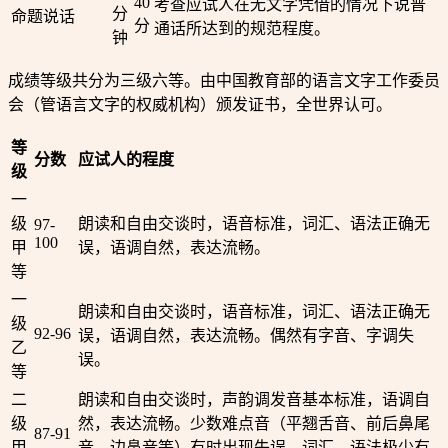
40
考查应试人在无文字凭借的情况下说普
分
命题说话
分
通话所达到的规范程度。
钟
成绩等级共分为三级六等。由中国教育部的语言文字工作委员
会（管语言文字的权威机构）颁发证书，全世界认可。
等
分数
应试人的程度
级
一
级
朗读和自由交谈时，语音标准，词汇、语法正确无
97-
100
甲
误，语调自然，表达流畅。
等
一
朗读和自由交谈时，语音标准，词汇、语法正确无
级
92-96
误，语调自然，表达流畅。偶然有字音、字调失
乙
误。
等
二
朗读和自由交谈时，声韵调发音基本标准，语调自
级
然，表达流畅。少数难点音（平翘舌音、前后鼻尾
87-91
甲
音、边鼻音等）有时出现失误。词汇、语法极少有